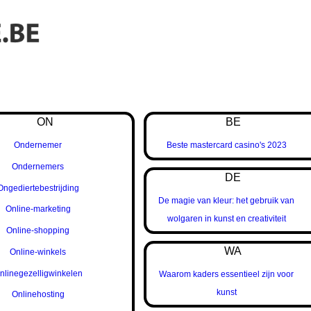
ON
BE
Ondernemer
Beste mastercard casino's 2023
Ondernemers
DE
Ongediertebestrijding
De magie van kleur: het gebruik van
Online-marketing
wolgaren in kunst en creativiteit
Online-shopping
WA
Online-winkels
nlinegezelligwinkelen
Waarom kaders essentieel zijn voor
kunst
Onlinehosting