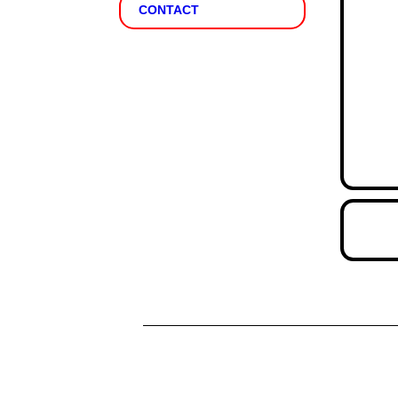
CONTACT